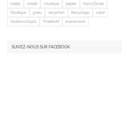
metal
mode
musique
papier
Paris Climat
Plastique
pneu
recycl'art
Recyclage
robot
Soutions Cop21
Triselectif
événement
SUIVEZ-NOUS SUR FACEBOOK