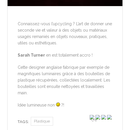
Connaissez-vous l’upcycling ? L’art de donner une
seconde vie et valeur à des objets ou matériaux
usagés remaniés en objets nouveaux, pratiques,
utiles ou esthétiques.
Sarah Turner
en est totalement accro !
Cette designer anglaise fabrique par exemple de
magnifiques luminaires grâce à des bouteilles de
plastique récupérées, collectées localement.
Les
bouteilles sont ensuite nettoyées et travaillées
main.
Idée lumineuse non
?!
8
Plastique
TAGS: