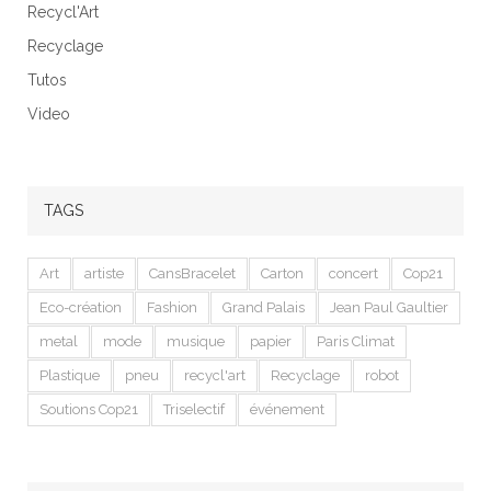
Recycl'Art
Recyclage
Tutos
Video
TAGS
Art
artiste
CansBracelet
Carton
concert
Cop21
Eco-création
Fashion
Grand Palais
Jean Paul Gaultier
metal
mode
musique
papier
Paris Climat
Plastique
pneu
recycl'art
Recyclage
robot
Soutions Cop21
Triselectif
événement