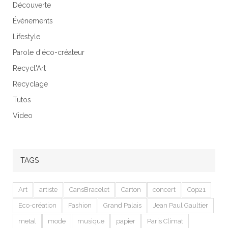
Découverte
Événements
Lifestyle
Parole d'éco-créateur
Recycl'Art
Recyclage
Tutos
Video
TAGS
Art
artiste
CansBracelet
Carton
concert
Cop21
Eco-création
Fashion
Grand Palais
Jean Paul Gaultier
metal
mode
musique
papier
Paris Climat