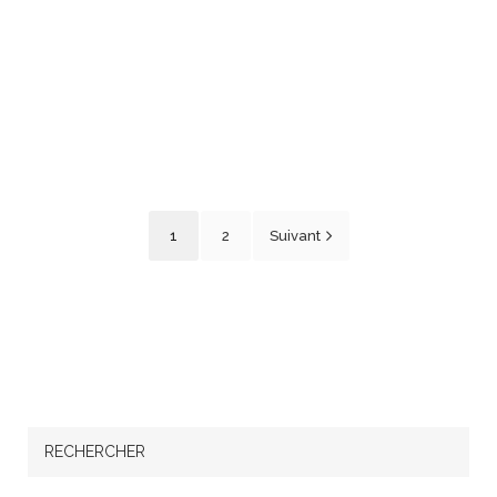
Fashion. Un salon […]
8
EN SAVOIR PLUS
1
2
Suivant
RECHERCHER