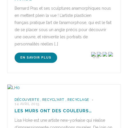
Bernard Pras et ses sculptures anamorphiques nous
en mettent plein la vue ! L’artiste plasticien
français pratique l’art de l’anamorphose, qui est le fait
de se placer sous un angle précis pour découvrir
une oeuvre, et réinvente les portraits de
personnalités réelles […]
12
EN SAVOIR PLUS
DÉCOUVERTE
,
RECYCL'ART
,
RECYCLAGE
14 AVRIL 2015
LES MURS ONT DES COULEURS…
Lisa Hoke est une artiste new-yorkaise qui réalise
d’impressionnante compositions murales. De loin on