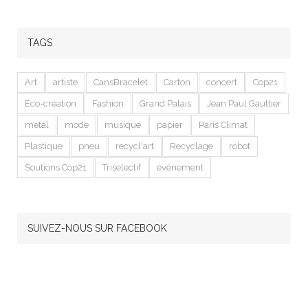
TAGS
Art
artiste
CansBracelet
Carton
concert
Cop21
Eco-création
Fashion
Grand Palais
Jean Paul Gaultier
metal
mode
musique
papier
Paris Climat
Plastique
pneu
recycl'art
Recyclage
robot
Soutions Cop21
Triselectif
événement
SUIVEZ-NOUS SUR FACEBOOK