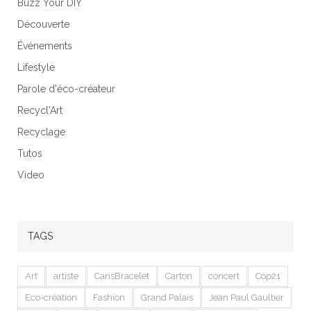
Buzz Your DIY
Découverte
Événements
Lifestyle
Parole d'éco-créateur
Recycl'Art
Recyclage
Tutos
Video
TAGS
Art
artiste
CansBracelet
Carton
concert
Cop21
Eco-création
Fashion
Grand Palais
Jean Paul Gaultier