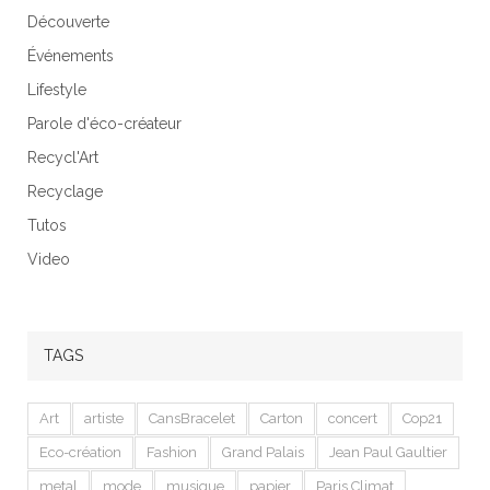
Découverte
Événements
Lifestyle
Parole d'éco-créateur
Recycl'Art
Recyclage
Tutos
Video
TAGS
Art
artiste
CansBracelet
Carton
concert
Cop21
Eco-création
Fashion
Grand Palais
Jean Paul Gaultier
metal
mode
musique
papier
Paris Climat