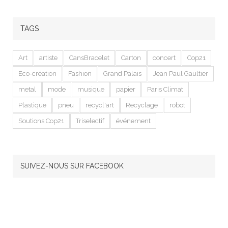
TAGS
Art
artiste
CansBracelet
Carton
concert
Cop21
Eco-création
Fashion
Grand Palais
Jean Paul Gaultier
metal
mode
musique
papier
Paris Climat
Plastique
pneu
recycl'art
Recyclage
robot
Soutions Cop21
Triselectif
événement
SUIVEZ-NOUS SUR FACEBOOK