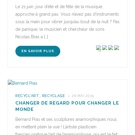
Le 21 juin, jour d’été et de fête de la musique,
approche à grand pas. Vous n’avez pas d’instruments
sous la main pour vibrer jusqu’au bout de la nuit ? Pas
de panique, le musicien et chercheur de sons
Nicolas Bras a […]
11
EN SAVOIR PLUS
RECYCL'ART
,
RECYCLAGE
26 MAI 2015
CHANGER DE REGARD POUR CHANGER LE
MONDE
Bernard Pras et ses sculptures anamorphiques nous
en mettent plein la vue ! L’artiste plasticien
français pratique l’art de l’anamorphose, qui est le fait