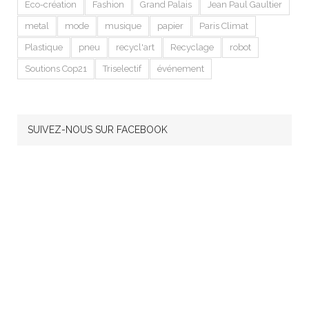
Eco-création
Fashion
Grand Palais
Jean Paul Gaultier
metal
mode
musique
papier
Paris Climat
Plastique
pneu
recycl'art
Recyclage
robot
Soutions Cop21
Triselectif
événement
SUIVEZ-NOUS SUR FACEBOOK