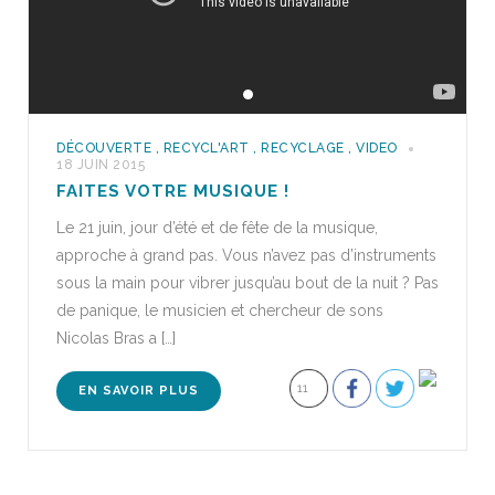
DÉCOUVERTE
,
RECYCL'ART
,
RECYCLAGE
,
VIDEO
18 JUIN 2015
FAITES VOTRE MUSIQUE !
Le 21 juin, jour d’été et de fête de la musique,
approche à grand pas. Vous n’avez pas d’instruments
sous la main pour vibrer jusqu’au bout de la nuit ? Pas
de panique, le musicien et chercheur de sons
Nicolas Bras a […]
11
EN SAVOIR PLUS