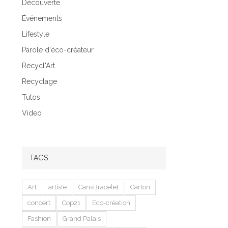
Découverte
Événements
Lifestyle
Parole d'éco-créateur
Recycl'Art
Recyclage
Tutos
Video
TAGS
Art
artiste
CansBracelet
Carton
concert
Cop21
Eco-création
Fashion
Grand Palais