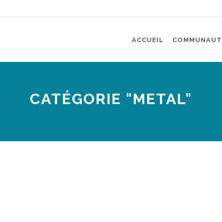
ACCUEIL
COMMUNAUT
CATÉGORIE "METAL"
ÉVÉNEMENTS
,
RECYCL'ART
,
RECYCLAGE
22 JUIN 2015