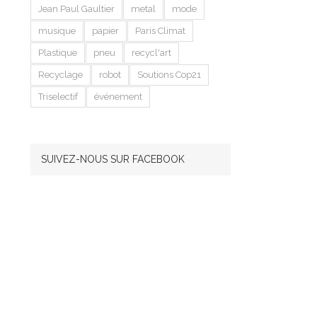
Jean Paul Gaultier
metal
mode
musique
papier
Paris Climat
Plastique
pneu
recycl'art
Recyclage
robot
Soutions Cop21
Triselectif
événement
SUIVEZ-NOUS SUR FACEBOOK