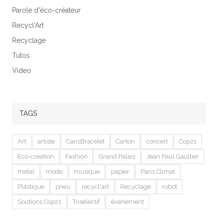
Parole d'éco-créateur
Recycl'Art
Recyclage
Tutos
Video
TAGS
Art
artiste
CansBracelet
Carton
concert
Cop21
Eco-création
Fashion
Grand Palais
Jean Paul Gaultier
metal
mode
musique
papier
Paris Climat
Plastique
pneu
recycl'art
Recyclage
robot
Soutions Cop21
Triselectif
événement