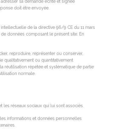
ut adresser sa demande écrite et signée
réponse doit être envoyée.
intellectuelle de la directive 96/9 CE du 11 mars
s de données composant le présent site. En
tocker, reproduire, représenter ou conserver,
e qualitativement ou quantitativement
a réutilisation répétée et systématique de partie
tilisation normale.
et les réseaux sociaux qui lui sont associés.
es les informations et données personnelles
enaires.