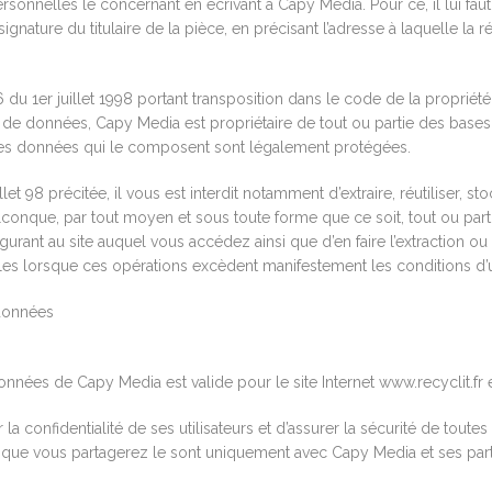
personnelles le concernant en écrivant à Capy Media. Pour ce, il lui fa
gnature du titulaire de la pièce, en précisant l’adresse à laquelle la 
du 1er juillet 1998 portant transposition dans le code de la propriété 
 de données, Capy Media est propriétaire de tout ou partie des base
 les données qui le composent sont légalement protégées.
et 98 précitée, il vous est interdit notamment d’extraire, réutiliser, s
conque, par tout moyen et sous toute forme que ce soit, tout ou parti
rant au site auquel vous accédez ainsi que d’en faire l’extraction ou l
lles lorsque ces opérations excèdent manifestement les conditions d’u
s données
 données de Capy Media est valide pour le site Internet www.recyclit.fr 
la confidentialité de ses utilisateurs et d’assurer la sécurité de tout
ns que vous partagerez le sont uniquement avec Capy Media et ses part