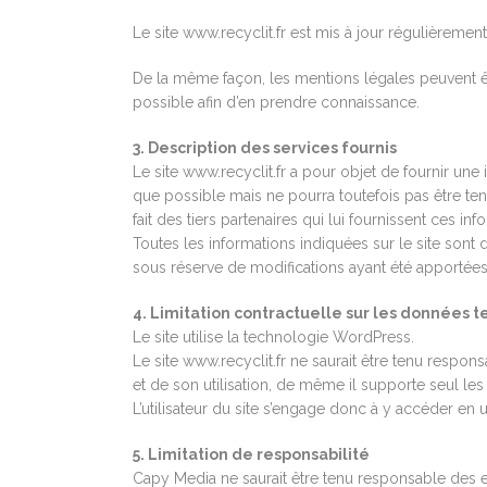
Le site www.recyclit.fr est mis à jour régulièreme
De la même façon, les mentions légales peuvent être
possible afin d’en prendre connaissance.
3. Description des services fournis
Le site www.recyclit.fr a pour objet de fournir u
que possible mais ne pourra toutefois pas être ten
fait des tiers partenaires qui lui fournissent ces inf
Toutes les informations indiquées sur le site sont d
sous réserve de modifications ayant été apportées
4. Limitation contractuelle sur les données 
Le site utilise la technologie WordPress.
Le site www.recyclit.fr ne saurait être tenu respo
et de son utilisation, de même il supporte seul les 
L’utilisateur du site s’engage donc à y accéder en 
5. Limitation de responsabilité
Capy Media ne saurait être tenu responsable des err