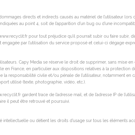
ges directs et indirects causés au matériel de l’utilisateur lors de l’a
ndiquées au point 4, soit de l’apparition d’un bug ou d’une incompatibi
www.recyclit.fr pour tout préjudice qu’il pourrait subir ou faire subir, 
est engagée par l’utilisation du service proposé et celui-ci dégage exp
utilisateurs. Capy Media se réserve le droit de supprimer, sans mise 
ble en France, en particulier aux dispositions relatives à la protecti
 la responsabilité civile et/ou pénale de l’utilisateur, notamment en c
rt utilisé (texte, photographie, vidéo, etc.).
ecyclit.fr gardent trace de l’adresse mail, et de l’adresse IP de l’utilis
ire il peut être retrouvé et poursuivi.
 intellectuelle ou détient les droits d’usage sur tous les éléments ac