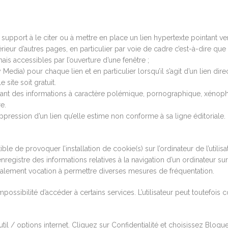
e support à le citer ou à mettre en place un lien hypertexte pointant v
érieur d’autres pages, en particulier par voie de cadre c’est-à-dire que
mais accessibles par l’ouverture d’une fenêtre ;
dia) pour chaque lien et en particulier lorsqu’il s’agit d’un lien dire
site soit gratuit.
ffusant des informations à caractère polémique, pornographique, xén
e.
ression d’un lien qu’elle estime non conforme à sa ligne éditoriale.
ble de provoquer l’installation de cookie(s) sur l’ordinateur de l’utilisat
i enregistre des informations relatives à la navigation d’un ordinateur s
nt également vocation à permettre diverses mesures de fréquentation.
impossibilité d’accéder à certains services. L’utilisateur peut toutefois
til / options internet. Cliquez sur Confidentialité et choisissez Bloqu