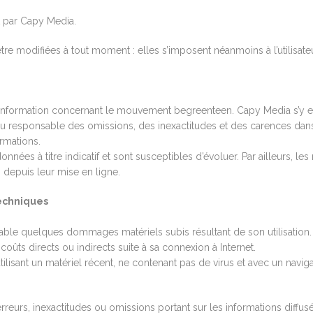
nt par Capy Media.
 modifiées à tout moment : elles s’imposent néanmoins à l’utilisateur 
ne information concernant le mouvement begreenteen. Capy Media s’y ef
u responsable des omissions, des inexactitudes et des carences dans l
ormations.
onnées à titre indicatif et sont susceptibles d’évoluer. Par ailleurs, l
 depuis leur mise en ligne.
techniques
nsable quelques dommages matériels subis résultant de son utilisation
coûts directs ou indirects suite à sa connexion à Internet.
utilisant un matériel récent, ne contenant pas de virus et avec un navig
eurs, inexactitudes ou omissions portant sur les informations diffusée