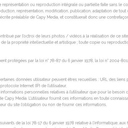
te représentation ou reproduction intégrale ou partielle faite sans le 
eproduction, représentation, modification, publication, adaptation de to
n écrite préalable de Capy Media, et constituerait donc une contrefaçon
ibué par l’octroi de leurs photos / vidéos à la réalisation de ce site
e la propriété intellectuelle et artistique ; toute copie ou reproduct
 protégées par la loi n° 78-87 du 6 janvier 1978, la loi n° 2004-801
, certaines données utilisateur peuvent êtres recueillies : URL des liens 
protocole Internet (IP) de l’utilisateur.
nformations personnelles relatives à l’utilisateur que pour le besoin d
Capy Media. L’utilisateur fournit ces informations en toute connais
sateur du site l’obligation ou non de fournir ces informations.
ants de la loi 78-17 du 6 janvier 1978 relative à l’informatique, aux fi